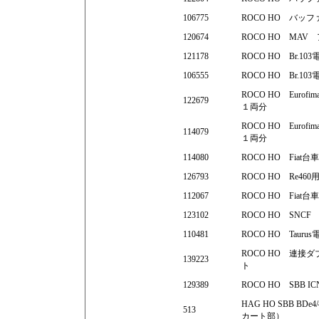
106775
ROCO HO バッフ
120674
ROCO HO MAV
121178
ROCO HO Br.
106555
ROCO HO Br.
ROCO HO Eur
122679
１両分
ROCO HO Eur
114079
１両分
114080
ROCO HO Fia
126793
ROCO HO Re4
112067
ROCO HO Fia
123102
ROCO HO SN
110481
ROCO HO Tau
ROCO HO 連
139223
ト
129389
ROCO HO SBB
HAG HO SBB 
513
カート部）