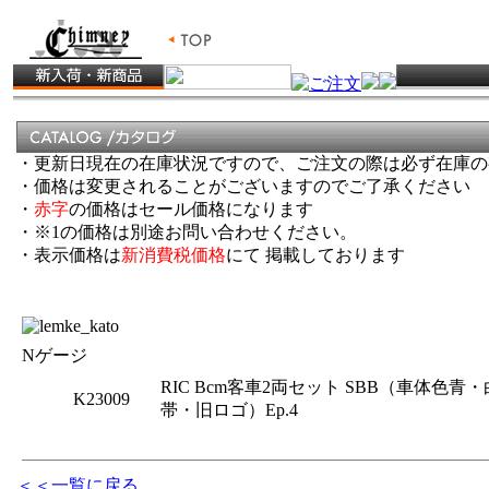
・更新日現在の在庫状況ですので、ご注文の際は必ず在庫の
・価格は変更されることがございますのでご了承ください
・
赤字
の価格はセール価格になります
・※1の価格は別途お問い合わせください。
・表示価格は
新消費税価格
にて 掲載しております
Nゲージ
RIC Bcm客車2両セット SBB（車体色青・
K23009
帯・旧ロゴ）Ep.4
＜＜一覧に戻る