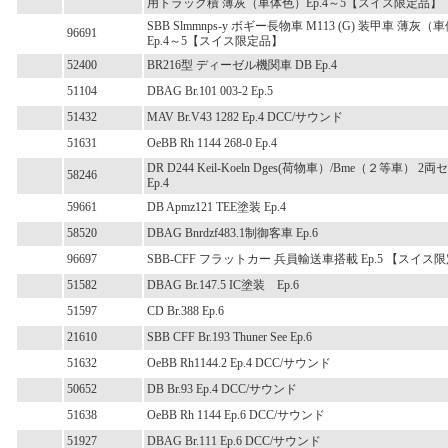
用トラック積 薄灰（車体色）Ep.4～5【スイス限定品】
SBB Slmmnps-y ボギー長物車 M113 (G) 装甲車 薄灰
96691
Ep.4～5【スイス限定品】
52400
BR216型 ディーゼル機関車 DB Ep.4
51104
DBAG Br.101 003-2 Ep.5
51432
MAV Br.V43 1282 Ep.4 DCC/サウンド
51631
OeBB Rh 1144 268-0 Ep.4
DR D244 Keil-Koeln Dges(荷物車）/Bme（２等車） 2
58246
Ep.4
59661
DB Apmz121 TEE塗装 Ep.4
58520
DBAG Bnrdzf483.1制御客車 Ep.6
96697
SBB-CFF フラットカー 兵員輸送車搭載 Ep.5 【スイス
51582
DBAG Br.147.5 IC塗装 Ep.6
51597
CD Br.388 Ep.6
21610
SBB CFF Br.193 Thuner See Ep.6
51632
OeBB Rh1144.2 Ep.4 DCC/サウンド
50652
DB Br.93 Ep.4 DCC/サウンド
51638
OeBB Rh 1144 Ep.6 DCC/サウンド
51927
DBAG Br.111 Ep.6 DCC/サウンド