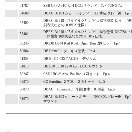
51787
SBB CFF Ae4/7 Ep.4 DCC/サウンド スイス限定品
51689
DBAG Br.103 ショートボディ TEE塗装/グレー裾 Ep
DBFZI Br.218 497-6 メルクリン/ピコ特別塗装 Ep.6 
57400
刷表現などのHOBBY仕様）
DBFZI Br.218 497-6 メルクリン/ピコ特別塗装 DCC/Soun
57401
（側面窓印刷表現などのHOBBY仕様）
58246
DR/DB D244 Keil-Koeln Dges+Bme 2両セット Ep.4
59664
DB Bpmz211 タルキス塗装 Ep.4
51853
DB Br.111 085-7 AC3線 デジタル
51813
DB E10.3 E10 1270 Ep.3 DCC/サウンド
58247
CSD UIC-Y Aba+Ba+Bac ３両セット Ep.4
58270
CD Eurofima ２等車 ２両セット Ep.5
58870
DBAG Bpmmbdzf 制御客車 IC塗装 Ep.6
DBAG Br.103 ショートボディ TEE塗装/グレー裾 Ep.5
51670
サウンド