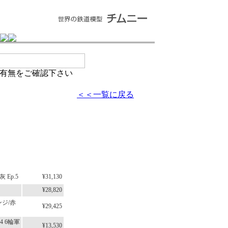
有無をご確認下さい
＜＜一覧に戻る
 Ep.5
¥31,130
¥28,820
エンジ/赤
¥29,425
14 6輪軍
¥13,530